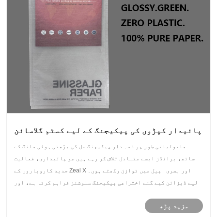
پائیدار کپڑوں کی پیکیجنگ کے لیے کسٹم گلاسائن
پیپر بیگ جدید فیشن برانڈز کو کیسے بدل سکتا
ماحولیاتی طور پر ذمہ دار پیکیجنگ حل کی بڑھتی ہوئی مانگ کے
ہے
ساتھ، برانڈز ایسے متبادل تلاش کر رہے ہیں جو پائیداری، فعالیت
اور بصری اپیل میں توازن رکھتے ہوں۔ Zeal X جدید کاروباروں کے
لیے ڈیزائن کیے گئے اختراعی پیکیجنگ سلوشنز فراہم کرتا ہے، اور
اس کا اپنی مرضی کے مطابق گلاسین پیپر بیگ برائے پائیدار لباس ......
مزید پڑھ