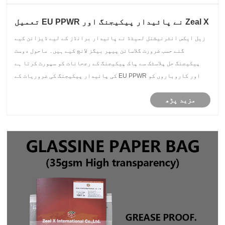
Zeal X نے پائیدار پیکیجنگ اور EU PPWR تعمیل
کے لیے اپنی مرضی کے مطابق گلاسین پیپر بیگ
زیل ایکس انٹرنیشنل لمیٹڈ نے پائیدار برانڈز کے لیے ڈیزائن کیے
متعارف کرائے
گئے حسب ضرورت گلاسائن پیپر بیگز لانچ کیے ہیں۔ ماحول دوست
پیکیجنگ حل پلاسٹک سے پاک پیکیجنگ کے رجحانات کو سپورٹ کرتا ہے
اور کاروباروں کو EU PPWR کی پائیدار پیکیجنگ کی ضروریات کے
لیے تیار کرنے میں مدد کرتا ہے۔
مزید پڑھ