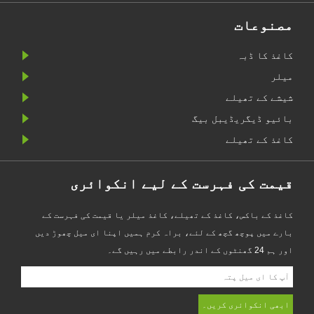
مصنوعات
کاغذ کا ڈبہ
میلر
شیشے کے تھیلے
بائیو ڈیگریڈیبل بیگ
کاغذ کے تھیلے
قیمت کی فہرست کے لیے انکوائری
کاغذ کے باکس، کاغذ کے تھیلے، کاغذ میلر یا قیمت کی فہرست کے
بارے میں پوچھ گچھ کے لئے، براہ کرم ہمیں اپنا ای میل چھوڑ دیں
اور ہم 24 گھنٹوں کے اندر رابطے میں رہیں گے۔