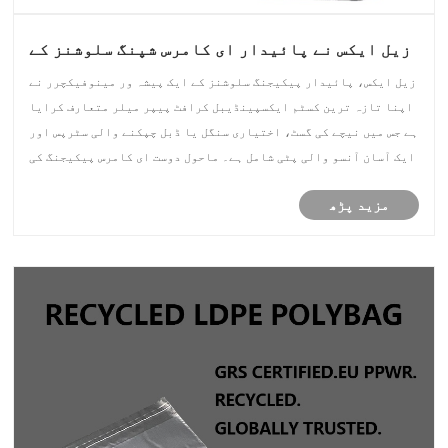
زیل ایکس نے پائیدار ای کامرس شپنگ سلوشنز کے
لیے باٹم گسٹ کے ساتھ کسٹم ایکسپینڈیبل کرافٹ
زیل ایکس، پائیدار پیکیجنگ سلوشنز کے ایک پیشہ ور مینوفیکچرر نے
پیپر میلرز کا آغاز کیا
اپنا تازہ ترین کسٹم ایکسپینڈیبل کرافٹ پیپر میلر متعارف کرایا
ہے جس میں نیچے کی گسٹ، اختیاری سنگل یا ڈبل ​​چپکنے والی سٹرپس اور
ایک آسان آنسو والی پٹی شامل ہے۔ ماحول دوست ای کامرس پیکیجنگ کی
بڑھتی ہوئی مانگ کو پورا کرنے کے لیے ڈیزائن کیا گ......
مزید پڑھ