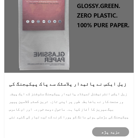
زیل ایکس نے پائیدار پلاسٹک سے پاک پیکیجنگ کی
بڑھتی ہوئی عالمی مانگ کو پورا کرنے کے لیے
زیل ایکس انٹرنیشنل لمیٹڈ، پائیدار پیکیجنگ سلوشنز کے ایک پیشہ
کسٹم گلاسائن پیپر بیگز کا آغاز کیا
ور صنعت کار نے باضابطہ طور پر اپنی تازہ ترین کسٹم گلاسین پیپر
بیگ سیریز کا آغاز کیا ہے۔ ماحول دوست خوردہ اور ای کامرس
پیکیجنگ کی بڑھتی ہوئی مانگ کو پورا کرنے کے لیے تیار کی گئی، نئی
پروڈکٹ میں اعلی شفافیت، چکنائی کے خلاف مزاحمت، اور 100% خ......
مزید پڑھ