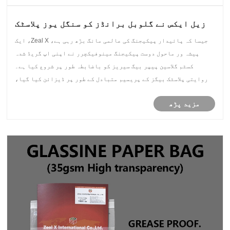
زیل ایکس نے گلوبل برانڈز کو سنگل یوز پلاسٹک
پیکیجنگ کو تبدیل کرنے میں مدد کے لیے اپنی
جیسا کہ پائیدار پیکیجنگ کی عالمی مانگ بڑھ رہی ہے، Zeal X، ایک
مرضی کے مطابق گلاسین پیپر بیگز کا آغاز کیا
پیشہ ور ماحول دوست پیکیجنگ مینوفیکچرر نے اپنی اپ گریڈ شدہ
کسٹم گلاسین پیپر بیگ سیریز کو باضابطہ طور پر شروع کیا ہے۔
روایتی پلاسٹک بیگز کے پریمیم متبادل کے طور پر ڈیزائن کیا گیا،
نئی پروڈکٹ شفافیت، ری سائیکلیبلٹی، چکنائی کے خلاف مزاحمت،
مزید پڑھ
او......