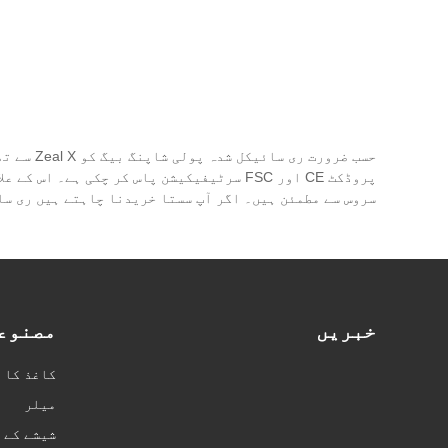
حسب ضرو
پروڈکٹ CE اور FSC سرٹیفیکیشن پاس کر چکی
سروس سے مطمئن ہیں۔ اگر آپ سستا خریدنا چاہتے ہیں ری سا
خبریں
مصنوع
کاغذ کا 
میلر
شیشے کے 