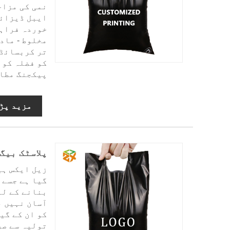
نمی کی مزاح
ایبل ڈیزائن
خوردہ فراہم
مخلوط - ماد
تر کربسائڈ 
کو فضلہ کو 
پیکجنگ مطال
مزید پڑ
پلاسٹک بیگ
زیل ایکس ہی
گیا ہے جسے 
بنانے کے لئ
آسان نہیں ،
کو ان کے گی
تولیہ سے صر