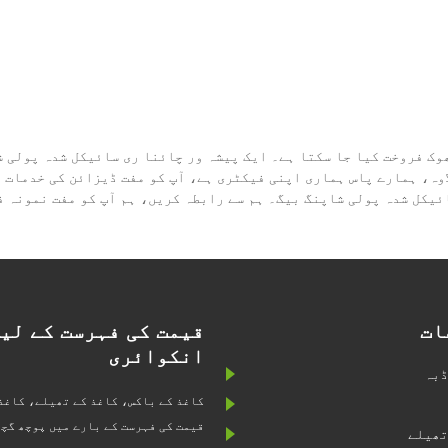
رت ری سائیکل شدہ پولی شاپنگ بیگ کو Zeal X سے تھوک فروخت کیا جا سکتا ہے۔ ایک پیشہ ور چائنا
 ہے۔ اس کے علاوہ، ہمارے پاس ہماری اپنی فیکٹری ہے، آپ کو مفت ڈیزائن کی 
ئیکل شدہ پولی شاپنگ بیگ۔ ہم سے رابطہ کریں، ہم آپ کو مفت نمونہ ف
ات
قیمت کی فہرست کے لی
انکوائری
ڈبہ
کاغذ کے باکس، کاغذ کے تھیلے، کاغذ
قیمت کی فہرست کے بارے میں پوچھ گچھ
تھیلے