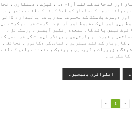
ان اور لے جانے کے لئے آرام دہ ، کپڑے ، دستکاری ، تحا
درمیانے درجے کے سامان کو لوڈ کرنے کے لئے موزوں ہے۔
اور دوسرے پلاسٹک کے مجموعہ سے زیادہ پائیدار ، ڈائی 
ط ہیں اور ایک مضبوط اور آرام دہ گرفت فراہم کرتے ہیں
 ٹوٹ نہیں پائے گا۔ متعدد رنگین آپشنز ، ورسٹائل ،
ساتھی ، خوردہ ، پارٹیوں ، وینڈر ایونٹ کی فراہمی کے
، کاروبار کے لئے بہترین ، لباس کی دکانوں ، تحائف ، آ
شپنگ ، زیورات ، گروسری ، بوتیک ، متعدد مواقع کے لئے
کا شکریہ۔
ھ
انکوائری بھیجیں۔
>
1
<