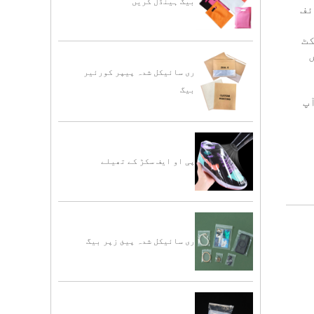
بیگ ہینڈل کریں
ئف
کٹ
ری سائیکل شدہ پیپر کورئیر
بیگ
پ
پی او ایف سکڑ کے تھیلے
ری سائیکل شدہ پیئ زپر بیگ