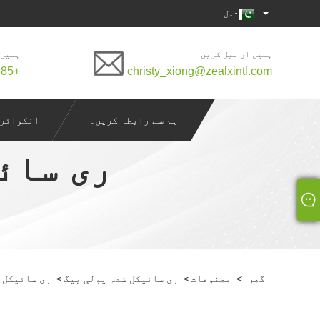
تمل
ہمیں ای میل کریں
ہمیں 
+86-769-85580985
christy_xiong@zealxintl.com
ہم سے رابطہ کریں۔
انکوائری
ری سائ
گھر
>
مصنوعات
ری سائیکل شدہ پولی بیگ
ری سائیکل 
>
>