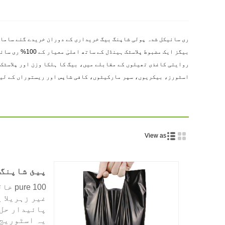
روایتی کاغذی تھیلوں کے مقابلے میں، بیگ کا ہلکا وزن اور پلاسٹک
اسٹورز، بیکریوں، سپر مارکیٹوں، کافی شاپس اور ریستوراں کے لی
View as
پیئ شاپنگ 
100 
غیر زہریلا 
پائیدار حل 
یہ اسٹوریج 