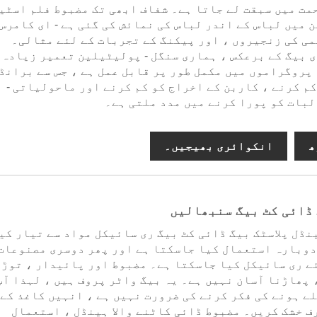
مت میں سبقت لے جاتا ہے۔ شفاف ابھی تک مضبوط فلم اسٹی
 میں لباس کے اندر لباس کی نمائش کی گئی ہے - ای کامرس 
ی کی زنجیروں ، اور پیکنگ کے تجربات کے لئے مثالی۔
ی بیگ کے برعکس ، ہماری سنگل - پولیٹیلین تعمیر زیادہ
پروگراموں میں مکمل طور پر قابل عمل ہے ، جس سے برانڈ
کم کرنے ، کاربن کے اخراج کو کم کرنے اور ماحولیاتی -
بات کو پورا کرنے میں مدد ملتی ہے۔
ھ
انکوائری بھیجیں۔
 ڈائی کٹ بیگ سنبھالیں
نڈل پلاسٹک بیگ ڈائی کٹ بیگ ری سائیکل مواد سے تیار کی
دوبارہ استعمال کیا جاسکتا ہے اور پھر دوسری مصنوعات
ے ری سائیکل کیا جاسکتا ہے۔ مضبوط اور پائیدار ، توڑن
 پھاڑنا آسان نہیں ہے۔ یہ بیگ واٹر پروف ہیں ، لہذا آپ
لے ہونے کی فکر کرنے کی ضرورت نہیں ہے ، انہیں کاغذ کے
ف خشک کریں۔ مضبوط ڈائی کاٹنے والا ہینڈل ، استعمال