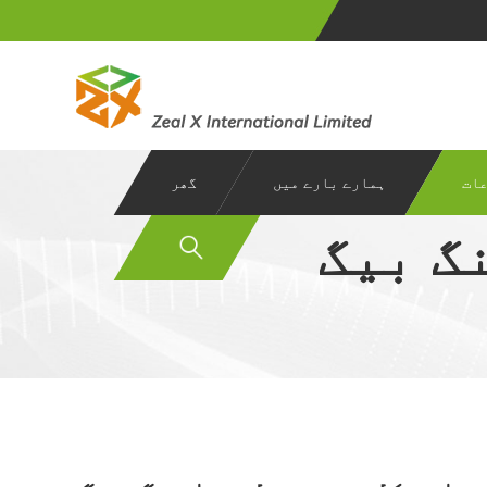
ات
ہمارے بارے میں
گھر
گ بیگ