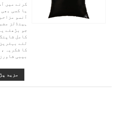
کرنے میں آس
یا کسی بھی 
آنسو مزاحم 
ہینڈلز مضبو
جو بڑھتے یا
کامل شاپنگ 
لئے بہترین 
کا شکریہ ، 
بیبی شاورز 
مزید پڑ