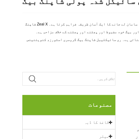
 سائیکل شدہ پولی شاپنگ بیگ
ری سائیکل شدہ پولی شاپنگ بیگ خریداری کے دوران خریدے گئے سامان یا اشیاء کو رکھنے کے لیے ڈیزائن کیا گیا ہے، جو آپ کے صارفین کو خریدا ہوا سامان لے جانے کا ایک آسان طریقہ فراہم کرتا ہے۔ Zeal X شاپنگ
یں آسان اور لے جانے میں آرام دہ ہے، اور بیگ خود مضبوط اور پھٹنے اور پھٹنے کے خلاف مزاحم ہے۔
 بناتی ہے۔ ری سائیکلیبل شاپنگ بیگ گروسری اسٹورز، کنویئنینس
مصنوعات
کاغذ کا ڈبہ
ر
میلر