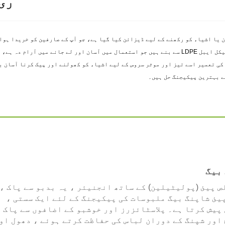
ری
بیگز ایک مضبوط پلاسٹک ہینڈل کے ساتھ اعلیٰ معیار کے 100% ری سائیکل ایبل LDPE سے بنے ہیں جو استعمال م
 کی تعمیر اسے تیز اور موثر سروس کے لیے اشیاء کو کھولنے اور پیک کرنا آسان
ے بہترین پیکیجنگ حل ہیں۔
بیگ
pure خالص پیئ (پولیٹیلین) کے ساتھ انجنیئر ، یہ بدبو سے پاک ،
پیئ شاپنگ بیگ ملبوسات کی پیکیجنگ کے لئے ایک سستی ،
پیش کرتا ہے۔ پلاسٹائزرز اور خوشبو کے اضافوں سے پاک ،
اور شپنگ کے دوران لباس کی حفاظت کرتے ہوئے ، دھول او