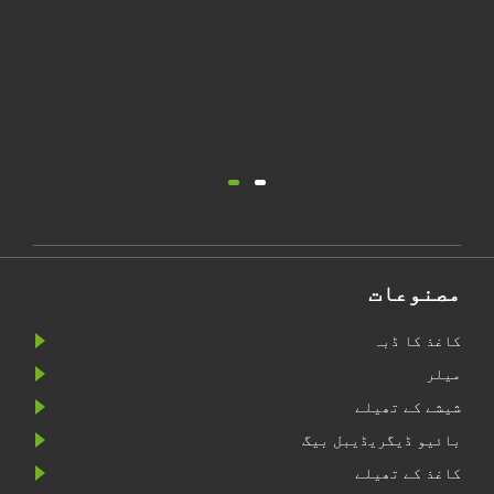
مصنوعات
کاغذ کا ڈبہ
میلر
شیشے کے تھیلے
بائیو ڈیگریڈیبل بیگ
کاغذ کے تھیلے