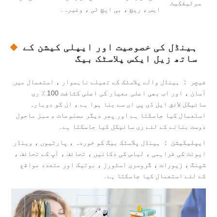
سرٹیفکیٹ
ایس ، ریچ ، بی ایچ ٹی ، وغیرہ۔
ہینڈل کی خصوصیت اور ایپلی کیشن کے
ساتھ زیل ایکس پلاسٹک بیگ
فیچر ： ہینڈل والے پلاسٹک کے تھیلے ناہموار ، استعمال میں
آسان ، اور اب بھی اعلی معیار کی اعلی کثافت 100 ٪ ری
سائیکل لائق ایل ڈی پی ای سے بنا ہوا ہے ، ان کو دوبارہ
استعمال کیا جاسکتا ہے اور پھر دیگر مصنوعات ، سبز ماحول
دوست بنانے کے لئے ری سائیکل کیا جاسکتا ہے۔
ایپلیکیشن ： ہینڈل پلاسٹک بیگ کو خوردہ ، پارٹیوں ، وینڈر
ایونٹ کی فراہمی ، لباس کی دکانیں ، تحائف ، آپ کے تحائف ،
شپنگ ، زیورات ، گروسری اسٹورز ، بوتیک اور متعدد مواقع
کے لئے استعمال کیا جاسکتا ہے۔