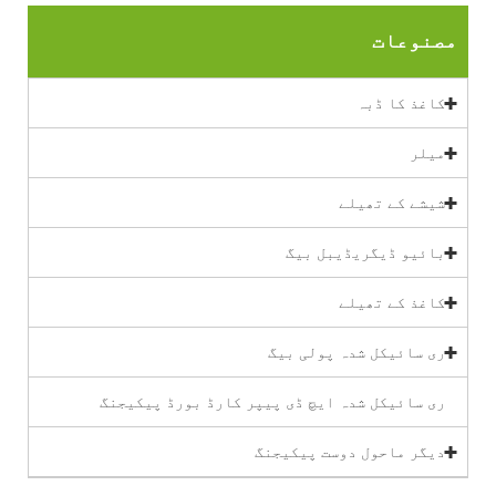
مصنوعات
کاغذ کا ڈبہ
میلر
شیشے کے تھیلے
بائیو ڈیگریڈیبل بیگ
کاغذ کے تھیلے
ری سائیکل شدہ پولی بیگ
ری سائیکل شدہ ایچ ڈی پیپر کارڈ بورڈ پیکیجنگ
دیگر ماحول دوست پیکیجنگ