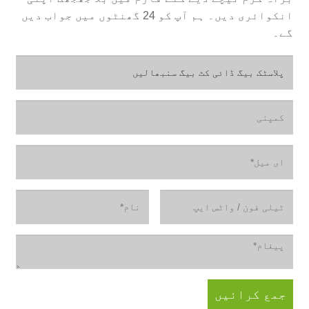
انکوائری دیں۔ ہم آپ کو 24 گھنٹوں میں جواب دیں
گے۔