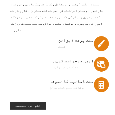
متعدد رنگین آپشنز ، ورسٹائل ، کامل شاپنگ ساتھی ، خوردہ ،
پارٹیوں ، وینڈر ایونٹ کی فراہمی کے لئے بہترین ، کاروبار کے
لئے بہترین ، لباس کی دکانوں ، تحائف ، آپ کا شکریہ ، شپنگ ،
زیورات ، گروسری ، بوتیک ، متعدد مواقع کے لئے بیبی شاورز کا
شکریہ۔
مفت پرنٹ ڈیزائن
فلیٹ
ابھی درخواست کریں
مفت کسٹم ٹیمپلیٹ
مفت ڈھانچے کا نمونہ
پرنٹ کے بغیر کسٹم سائز
انکوائری بھیجیں۔