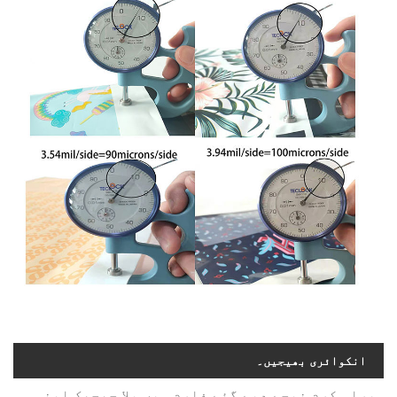
انکوائری بھیجیں۔
براہ کرم نیچے دیے گئے فارم میں بلا جھجھک اپنی