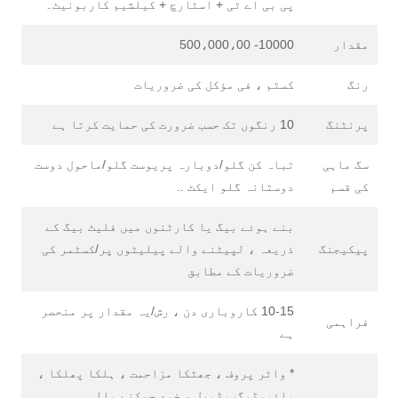
پی بی اے ٹی + اسٹارچ + کیلشیم کاربونیٹ۔
مقدار
10000- 500،000،00
رنگ
کسٹم ، فی مؤکل کی ضروریات
پرنٹنگ
10 رنگوں تک حسب ضرورت کی حمایت کرتا ہے
سگ ماہی
تباہ کن گلو/دوبارہ پریوست گلو/ماحول دوست
کی قسم
دوستانہ گلو ایکٹ ..
بنے ہوئے بیگ یا کارٹنوں میں فلیٹ بیگ کے
پیکیجنگ
ذریعہ ، لپیٹنے والے پیلیٹوں پر/کسٹمر کی
ضروریات کے مطابق
10-15 کاروباری دن ، رش/یہ مقدار پر منحصر
فراہمی
ہے
* واٹر پروف ، جھٹکا مزاحمت ، ہلکا پھلکا ،
بائیوڈیگریڈیبل ، خود چپکنے والی