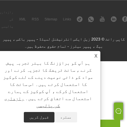
رازداری
Links
Sitemap
RSS
XML
کی
پالیسی
کاپی رائٹ © 2023 زیل ایکس انٹرنیشنل لمیٹڈ - پیپر باکس ، پیپر
بیگ ، پیپر میلرز - تمام حقوق محفوظ ہیں۔
X
ہم آپ کو براؤزنگ کا بہتر تجربہ پیش
کرنے ، سائٹ ٹریفک کا تجزیہ کرنے اور
مواد کو ذاتی نوعیت دینے کے لئے کوکیز
کا استعمال کرتے ہیں۔ اس سائٹ کا
استعمال کرکے ، آپ کوکیز کے ہمارے
استعمال سے اتفاق کرتے ہیں۔
رازداری
کی پالیسی
مسترد
قبول کریں
ای میل
واٹس ایپ