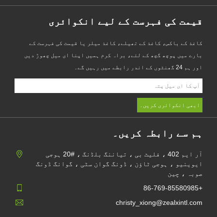
قیمت کی فہرست کے لیے انکوائری
کاغذ کے باکس، کاغذ کے تھیلے، کاغذ میلر یا قیمت کی فہرست کے
بارے میں پوچھ گچھ کے لئے، براہ کرم ہمیں اپنا ای میل چھوڑ دیں
اور ہم 24 گھنٹوں کے اندر رابطے میں رہیں گے۔
ہم سے رابطہ کریں۔
آر ایم 402 ، فلیٹ بی ، تیاننگ بلڈنگ ، #20 ہوجی
ایوینیو ، ہوجی ٹاؤن ، ڈونگ گوان سٹی ، گوانگ ڈونگ
صوبہ ، چین
+86-769-85580985
christy_xiong@zealxintl.com