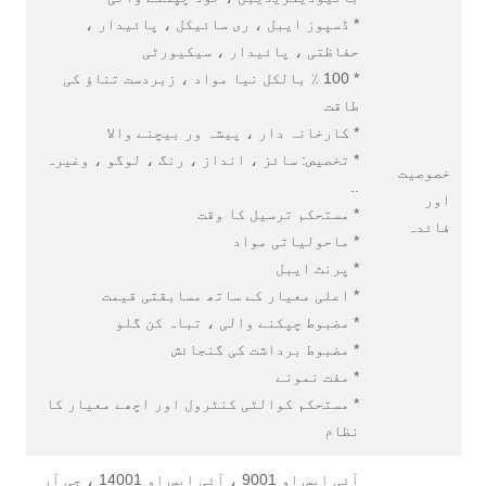
* ڈسپوز ایبل ، ری سائیکل ، پائیدار ،
حفاظتی ، پائیدار ، سیکیورٹی
* 100 ٪ بالکل نیا مواد ، زبردست تناؤ کی
طاقت
* کارخانہ دار ، پیشہ ور بیچنے والا
* تخصیص: سائز ، انداز ، رنگ ، لوگو ، وغیرہ
خصوصیت
..
اور
* مستحکم ترسیل کا وقت
فائدہ
* ماحولیاتی مواد
* پرنٹ ایبل
* اعلی معیار کے ساتھ مسابقتی قیمت
* مضبوط چپکنے والی ، تباہ کن گلو
* مضبوط برداشت کی گنجائش
* مفت نمونے
* مستحکم کوالٹی کنٹرول اور اچھے معیار کا
نظام
آئی ایس او 9001 ، آئی ایس او 14001 ، جی آر