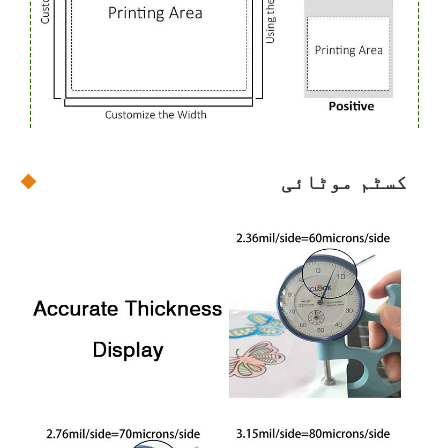
کسٹم موٹائی