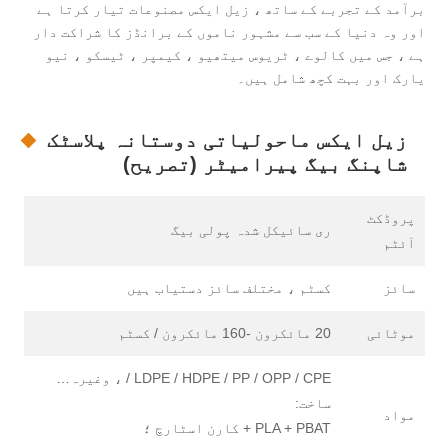
برآمد کے تجربے کے ساتھ ، زیل ایکس مصنوعات تیار کرتا ہے
اور وہ دنیا کے سب سے مشہور ناموں کے برانڈز کا شراکت دار
ہے ، جس میں کالوے ، ٹریوس میتھیو ، کیمپر ، ٹیسکو ، نیو
یارک اور بہت کچھ شامل ہیں۔
زیل ایکس ماحولیاتی دوستانہ پلاسٹک
شاپنگ بیگ پیرامیٹر (تصریح)
پروڈکٹ
ری سائیکل شدہ پولی بیگ
آئٹم
سائز
کسٹم ، مختلف سائز دستیاب ہیں
موٹائی
20 مائکرون -160 مائکرون / کسٹم
LDPE / HDPE / PP / OPP / CPE / ، وغیرہ…
ساخت:
مواد
PLA + PBAT + کارن اسٹارچ ؛