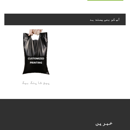
آپ کو بھی پسند ہے
پیئ شاپنگ بیگ
خبریں