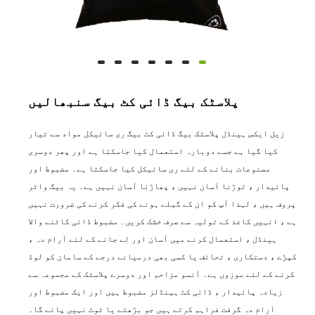
پلاسٹک بیگ ڈائی کٹ بیگ سنبھالیں
زیل ایکس ہینڈل پلاسٹک بیگ ڈائی کٹ بیگ ری سائیکل مواد سے تیار
کیا گیا ہے جسے دوبارہ استعمال کیا جاسکتا ہے اور پھر دوسری
مصنوعات بنانے کے لئے ری سائیکل کیا جاسکتا ہے۔ مضبوط اور
پائیدار ، توڑنا آسان نہیں ، پھاڑنا آسان نہیں ہے۔ یہ بیگ واٹر
پروف ہیں ، لہذا آپ کو ان کے گیلے ہونے کی فکر کرنے کی ضرورت نہیں
ہے ، انہیں کاغذ کے تولیہ سے صرف خشک کریں۔ مضبوط ڈائی کاٹنے والا
ہینڈل ، استعمال کرنے میں آسان اور لے جانے کے لئے آرام دہ ،
کپڑے ، دستکاری ، تحائف یا کسی بھی درمیانے درجے کے سامان کو لوڈ
کرنے کے لئے موزوں ہے۔ آنسو مزاحم اور دوسرے پلاسٹک کے مجموعہ سے
زیادہ پائیدار ، ڈائی کٹ ہینڈلز مضبوط ہیں اور ایک مضبوط اور
آرام دہ گرفت فراہم کرتے ہیں جو بڑھتے یا ٹوٹ نہیں پائے گا۔