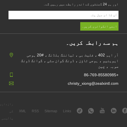
اور ہم 24 گھنٹوں کے اندر رابطے میں رہیں گے۔
ہم سے رابطہ کریں۔
آر ایم 402 ، فلیٹ بی ، تیاننگ بلڈنگ ، #20 ہوجی
ایوینیو ، ہوجی ٹاؤن ، ڈونگ گوان سٹی ، گوانگ ڈونگ
صوبہ ، چین
+86-769-85580985
christy_xiong@zealxintl.com
رازداری
Links
Sitemap
RSS
XML
کی
پالیسی