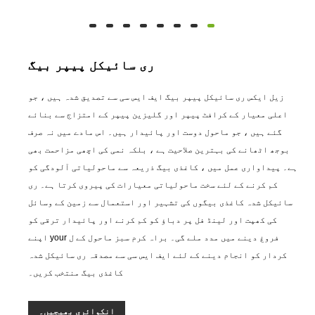
ری سائیکل پیپر بیگ
زیل ایکس ری سائیکل پیپر بیگ ایف ایس سی سے تصدیق شدہ ہیں ، جو
اعلی معیار کے کرافٹ پیپر اور گلیزین پیپر کے امتزاج سے بنائے
گئے ہیں ، جو ماحول دوست اور پائیدار ہیں۔ اس مادے میں نہ صرف
بوجھ اٹھانے کی بہترین صلاحیت ہے ، بلکہ نمی کی اچھی مزاحمت بھی
ہے۔ پیداواری عمل میں ، کاغذی بیگ ذریعہ سے ماحولیاتی آلودگی کو
کم کرنے کے لئے سخت ماحولیاتی معیارات کی پیروی کرتا ہے۔ ری
سائیکل شدہ کاغذی بیگوں کی تشہیر اور استعمال سے زمین کے وسائل
کی کھپت اور لینڈ فل پر دباؤ کو کم کرنے اور پائیدار ترقی کو
فروغ دینے میں مدد ملے گی۔ براہ کرم سبز ماحول کے ل your اپنے
کردار کو انجام دینے کے لئے ایف ایس سی سے مصدقہ ری سائیکل شدہ
کاغذی بیگ منتخب کریں۔
انکوائری بھیجیں۔