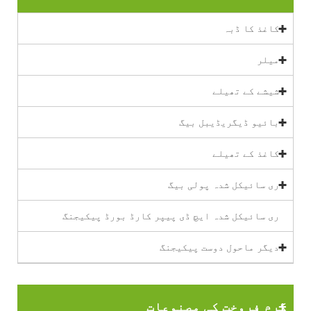
کاغذ کا ڈبہ
میلر
شیشے کے تھیلے
بائیو ڈیگریڈیبل بیگ
کاغذ کے تھیلے
ری سائیکل شدہ پولی بیگ
ری سائیکل شدہ ایچ ڈی پیپر کارڈ بورڈ پیکیجنگ
دیگر ماحول دوست پیکیجنگ
گرم فروخت کی مصنوعات