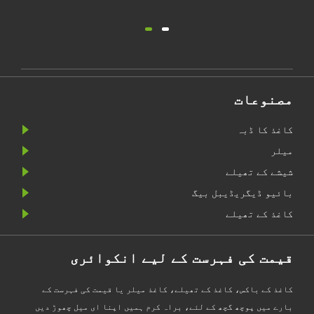
مصنوعات
کاغذ کا ڈبہ
میلر
شیشے کے تھیلے
بائیو ڈیگریڈیبل بیگ
کاغذ کے تھیلے
قیمت کی فہرست کے لیے انکوائری
کاغذ کے باکس، کاغذ کے تھیلے، کاغذ میلر یا قیمت کی فہرست کے
بارے میں پوچھ گچھ کے لئے، براہ کرم ہمیں اپنا ای میل چھوڑ دیں