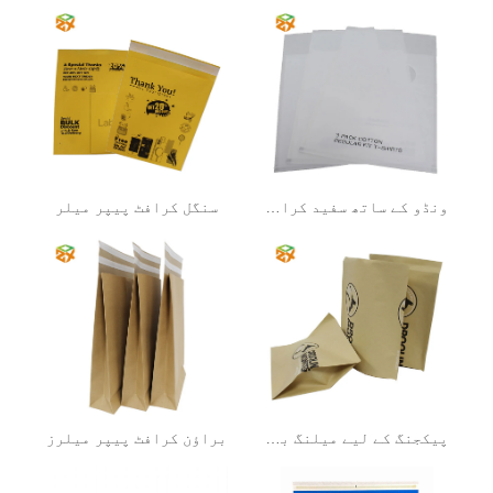
ونڈو کے ساتھ سفید کرافٹ پیپر میلر
سنگل کرافٹ پیپر میلر
پیکجنگ کے لیے میلنگ بیگ
براؤن کرافٹ پیپر میلرز