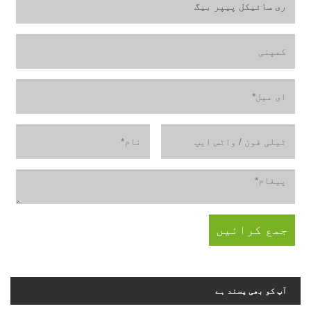
آپ کو بھی پسند ہے