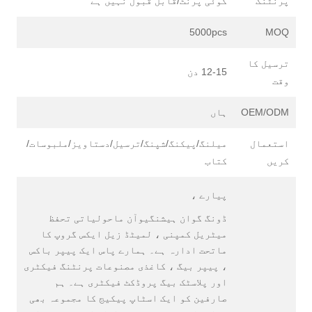
پرنٹنگ
کوئی پرنٹ/قابل قبول نہیں ہے
5000pcs
MOQ
ترسیل کا
12-15 دن
وقت
OEM/ODM
ہاں
استعمال
میلنگ/پیکنگ/شپنگ/ترسیل/دستاویز/ملبوسات/
کریں
کتاب
پیارے ،
ڈونگ گوان ہیشنگیوآن ماحولیاتی تحفظ
میٹریل کمپنی ، لمیٹڈ زیل ایکس گروپ کا
ماتحت ادارہ ہے۔ ہمارے پاس ایک پیپر باکس
، پیپر بیگ ، کاغذی مصنوعات پرنٹنگ فیکٹری
اور پلاسٹک بیگ پروڈکٹ فیکٹری ہے۔ ہم
صارفین کو ایک اسٹاپ پیکیج کا مجموعہ بھی