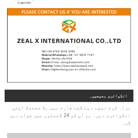
انکوائری بھیجیں۔
براہ کرم نیچے دیے گئے فارم میں بلا جھجھک اپنی
انکوائری دیں۔ ہم آپ کو 24 گھنٹوں میں جواب دیں
گے۔