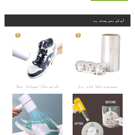
آپ کو بھی پسند ہے
پیویسی سکڑ فلم رول
گرمی سکڑ لپیٹنا بیگ