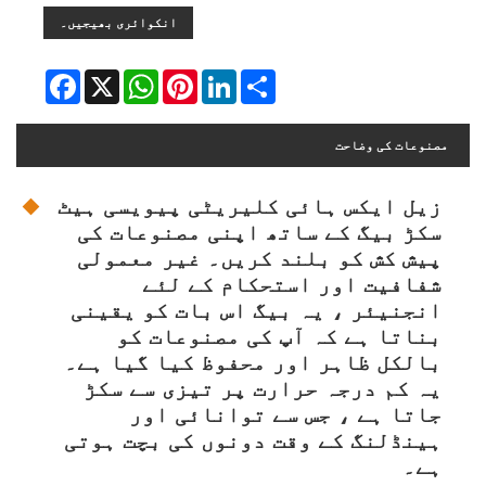
انکوائری بھیجیں۔
Facebook
WhatsApp
X
Pinterest
LinkedIn
Share
مصنوعات کی وضاحت
زیل ایکس ہائی کلیریٹی پیویسی ہیٹ
سکڑ بیگ کے ساتھ اپنی مصنوعات کی
پیش کش کو بلند کریں۔ غیر معمولی
شفافیت اور استحکام کے لئے
انجنیئر ، یہ بیگ اس بات کو یقینی
بناتا ہے کہ آپ کی مصنوعات کو
بالکل ظاہر اور محفوظ کیا گیا ہے۔
یہ کم درجہ حرارت پر تیزی سے سکڑ
جاتا ہے ، جس سے توانائی اور
ہینڈلنگ کے وقت دونوں کی بچت ہوتی
ہے۔