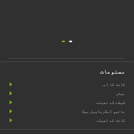
مصنوعات
کاغذ کا ڈبہ
میلر
شیشے کے تھیلے
بائیو ڈیگریڈیبل بیگ
کاغذ کے تھیلے