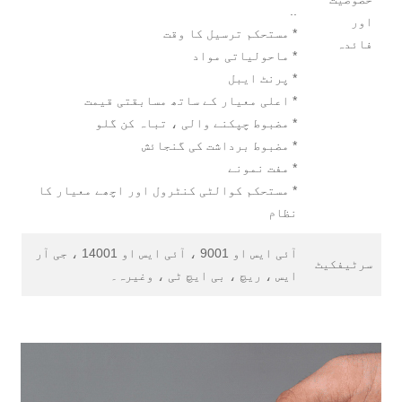
..
اور
* مستحکم ترسیل کا وقت
فائدہ
* ماحولیاتی مواد
* پرنٹ ایبل
* اعلی معیار کے ساتھ مسابقتی قیمت
* مضبوط چپکنے والی ، تباہ کن گلو
* مضبوط برداشت کی گنجائش
* مفت نمونے
* مستحکم کوالٹی کنٹرول اور اچھے معیار کا
نظام
آئی ایس او 9001 ، آئی ایس او 14001 ، جی آر
سرٹیفکیٹ
ایس ، ریچ ، بی ایچ ٹی ، وغیرہ۔