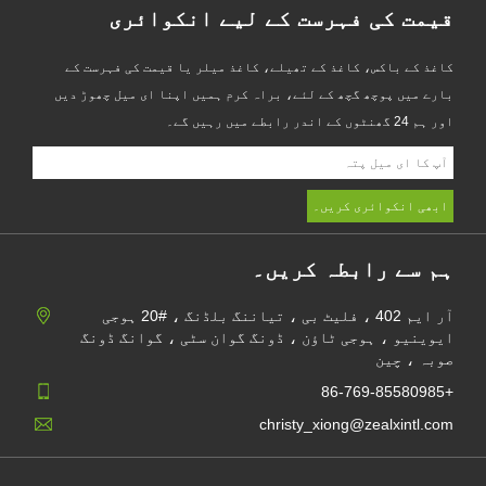
قیمت کی فہرست کے لیے انکوائری
کاغذ کے باکس، کاغذ کے تھیلے، کاغذ میلر یا قیمت کی فہرست کے
بارے میں پوچھ گچھ کے لئے، براہ کرم ہمیں اپنا ای میل چھوڑ دیں
اور ہم 24 گھنٹوں کے اندر رابطے میں رہیں گے۔
ہم سے رابطہ کریں۔
آر ایم 402 ، فلیٹ بی ، تیاننگ بلڈنگ ، #20 ہوجی
ایوینیو ، ہوجی ٹاؤن ، ڈونگ گوان سٹی ، گوانگ ڈونگ
صوبہ ، چین
+86-769-85580985
christy_xiong@zealxintl.com