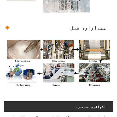
پیداواری عمل
انکوائری بھیجیں۔
براہ کرم نیچے دیے گئے فارم میں بلا جھجھک اپنی