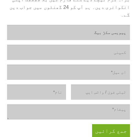
انکوائری دیں۔ ہم آپ کو 24 گھنٹوں میں جواب دیں
گے۔