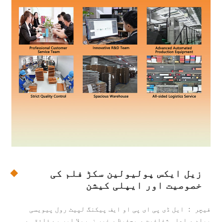
زیل ایکس پولیولین سکڑ فلم کی
خصوصیت اور ایپلی کیشن
فیچر ： ایل ڈی پی ای پی او ایف پیکنگ لپیٹ رول پیویسی
مواد ، اعلی شفافیت ، محفوظ ، غیر زہریلا اور بے ذائقہ ،