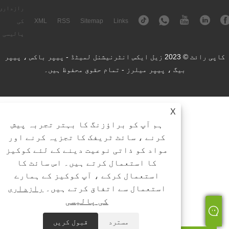
رازداری
Links
Sitemap
RSS
XML
کی
پالیسی
کاپی رائٹ © 2023 زیل ایکس انٹرنیشنل لمیٹڈ - پیپر باکس ، پیپر
بیگ ، پیپر میلرز - تمام حقوق محفوظ ہیں۔
X
ہم آپ کو براؤزنگ کا بہتر تجربہ پیش
کرنے ، سائٹ ٹریفک کا تجزیہ کرنے اور
مواد کو ذاتی نوعیت دینے کے لئے کوکیز
کا استعمال کرتے ہیں۔ اس سائٹ کا
استعمال کرکے ، آپ کوکیز کے ہمارے
استعمال سے اتفاق کرتے ہیں۔
رازداری
کی پالیسی
مسترد
قبول کریں