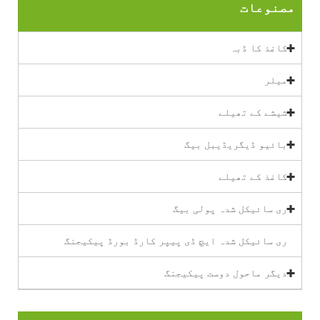
مصنوعات
کاغذ کا ڈبہ
میلر
شیشے کے تھیلے
بائیو ڈیگریڈیبل بیگ
کاغذ کے تھیلے
ری سائیکل شدہ پولی بیگ
ری سائیکل شدہ ایچ ڈی پیپر کارڈ بورڈ پیکیجنگ
دیگر ماحول دوست پیکیجنگ