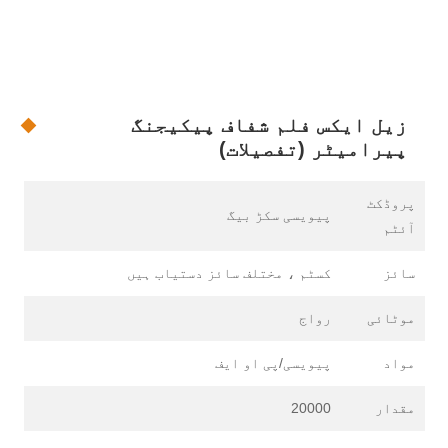
زیل ایکس فلم شفاف پیکیجنگ
پیرامیٹر (تفصیلات)
پروڈکٹ
پیویسی سکڑ بیگ
آئٹم
سائز
کسٹم ، مختلف سائز دستیاب ہیں
موٹائی
رواج
مواد
پیویسی/پی او ایف
مقدار
20000