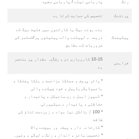
رنگ
پارباسی نیلے / پارباسی سفید
پرنٹنگ
تخصیص کی حمایت کرتا ہے
بنے ہوئے بیگ یا کارٹنوں میں فلیٹ بیگ کے
پیکیجنگ
ذریعہ ، لپیٹنے والے پیلیٹوں پر/کسٹمر کی
ضروریات کے مطابق
10-15 کاروباری دن ، رش/یہ مقدار پر منحصر
فراہمی
ہے
* واٹر پروف ، جھٹکا مزاحمت ، ہلکا پھلکا ،
بائیوڈیگریڈیبل ، خود چپکنے والی
* ڈسپوز ایبل ، ری سائیکل ، پائیدار ،
حفاظتی ، پائیدار ، سیکیورٹی
* 100 ٪ بالکل نیا مواد ، زبردست تناؤ کی
طاقت
* کارخانہ دار ، پیشہ ور بیچنے والا
* تخصیص: سائز ، انداز ، رنگ ، لوگو ، وغیرہ
خصوصیت