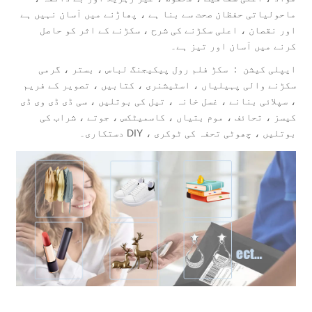
ماحولیاتی حفظان صحت سے بنا ہے ، پھاڑنے میں آسان نہیں ہے
اور نقصان ، اعلی سکڑنے کی شرح ، سکڑنے کے اثر کو حاصل
کرنے میں آسان اور تیز ہے۔
ایپلی کیشن ： سکڑ فلم رول پیکیجنگ لباس ، بستر ، گرمی
سکڑنے والی پہیلیاں ، اسٹیشنری ، کتابیں ، تصویر کے فریم
، سپلائی بنانے ، غسل خانہ ، تیل کی بوتلیں ، سی ڈی ڈی وی ڈی
کیسز ، تحائف ، موم بتیاں ، کاسمیٹکس ، جوتے ، شراب کی
بوتلیں ، چھوٹی تحفہ کی ٹوکری ، DIY دستکاری۔