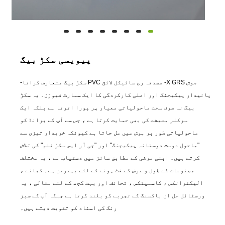
پیویسی سکڑ بیگ
جوش X GRS- مصدقہ ری سائیکل لائق PVC سکڑ بیگ متعارف کرانا-
پائیدار پیکیجنگ اور اعلی کارکردگی کا ایک سمارٹ فیوژن۔ یہ سکڑ
بیگ نہ صرف سخت ماحولیاتی معیار پر پورا اترتا ہے بلکہ ایک
سرکلر معیشت کی بھی حمایت کرتا ہے ، جس سے آپ کے برانڈ کو
ماحولیاتی طور پر ہوش میں مل جاتا ہے کیونکہ خریدار تیزی سے
"ماحول دوست دوستانہ پیکیجنگ" اور "جی آر ایس سکڑ فلم" کی تلاش
کرتے ہیں۔ اپنی مرضی کے مطابق سائز میں دستیاب ہے ، یہ مختلف
مصنوعات کے طول و عرض کے فٹ ہونے کے لئے بہترین ہے۔ کھانے ،
الیکٹرانکس ، کاسمیٹکس ، تحائف اور بہت کچھ کے لئے مثالی ، یہ
ورسٹائل حل ان باکسنگ کے تجربے کو بلند کرتا ہے جبکہ آپ کے سبز
رنگ کی اسناد کو تقویت دیتے ہیں۔