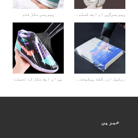
پیویسی/پی او ایف کسٹم سکڑ بیگ
پیویسی سکڑ فلم
ریٹیل اور گفٹ پیکیجنگ کے لیے حسب ضرورت پیویسی ہیٹ شرنک بیگ
پی او ایف سکڑ کے تھیلے
خبریں