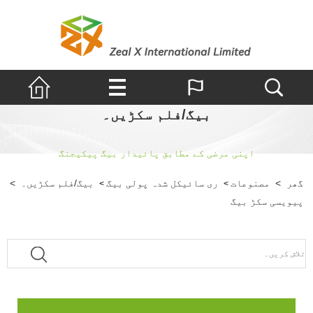
بیگ/فلم سکڑیں۔
اپنی مرضی کے مطابق پائیدار بیگ پیکیجنگ
گھر
>
مصنوعات
ری سائیکل شدہ پولی بیگ
بیگ/فلم سکڑیں۔
>
>
>
پیویسی سکڑ بیگ